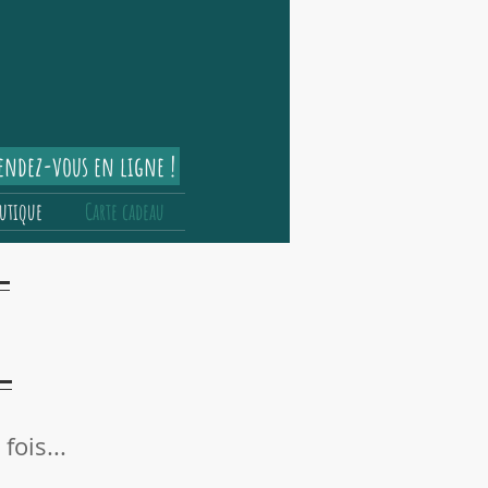
rendez-vous en ligne !
utique
Carte cadeau
fois...