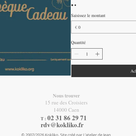
Saisissez le montant
€
Quantité
Ac
Nous trouver
15 rue des Croisiers
14000 Caen
02 31 86 29 71​
T :
rdv@kokliko.fr
© 2007/2026 Kokliko. Site créé par
L'atelier de Jean