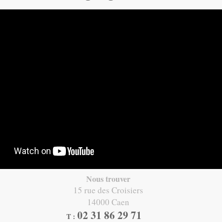
Nous trouver
15 rue des Croisiers
14000 Caen
02 31 86 29 71​
T :