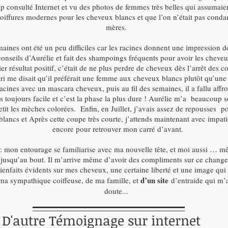
p consulté Internet et vu des photos de femmes très belles qui assumaien
coiffures modernes pour les cheveux blancs et que l’on n’était pas cond
mères.
aines ont été un peu difficiles car les racines donnent une impression 
 conseils d’Aurélie et fait des shampoings fréquents pour avoir les cheveu
r résultat positif, c’était de ne plus perdre de cheveux dès l’arrêt des co
ri me disait qu’il préférait une femme aux cheveux blancs plutôt qu’
racines avec un mascara cheveux, puis au fil des semaines, il a fallu aff
s toujours facile et c’est la phase la plus dure ! Aurélie m’a beaucou
tit les mèches colorées. Enfin, en Juillet, j’avais assez de repousses pou
blancs et Après cette coupe très courte, j’attends maintenant avec imp
encore pour retrouver mon carré d’avant.
t : mon entourage se familiarise avec ma nouvelle tête, et moi aussi … m
r jusqu’au bout. Il m’arrive même d’avoir des compliments sur ce chang
bienfaits évidents sur mes cheveux, une certaine liberté et une image qui
d’un site
 ma sympathique coiffeuse, de ma famille, et
d’entraide qui m’
doute...
D'autre Témoignage sur internet