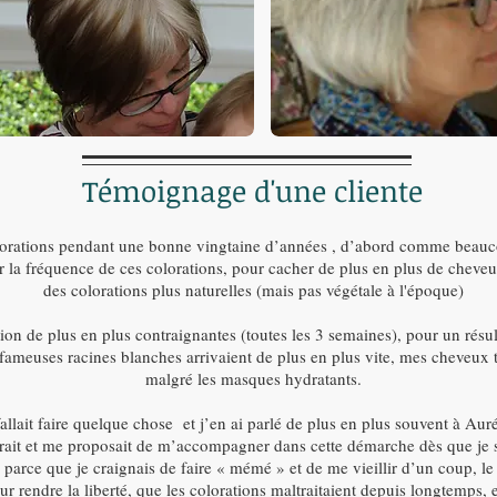
Témoignage d'une cliente
colorations pendant une bonne vingtaine d’années , d’abord comme beau
er la fréquence de ces colorations, pour cacher de plus en plus de chev
des colorations plus naturelles (mais pas végétale à l'époque)
ition de plus en plus contraignantes (toutes les 3 semaines), pour un rés
 fameuses racines blanches arrivaient de plus en plus vite, mes cheveux 
malgré les masques hydratants.
allait faire quelque chose et j’en ai parlé de plus en plus souvent à Auré
rait et me proposait de m’accompagner dans cette démarche dès que je s
arce que je craignais de faire « mémé » et de me vieillir d’un coup, le dé
 rendre la liberté, que les colorations maltraitaient depuis longtemps, et 