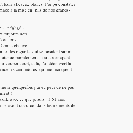
t leurs cheveux blancs. J’ai pu constater
amnée à la mise en plis de nos grands-
de « négligé ».
x toujours nets.
lorations .
une femme chauve…
ronter les regards qui se posaient sur ma
p soutenue moralement, tout en coupant
r couper court, et là, j’ai découvert la
atience les centimètres qui me manquent
ême si quelquefois j’ai eu peur de ne pas
ement !
 colle avec ce que je suis, à 61 ans.
a souvent rassurée dans les moments de